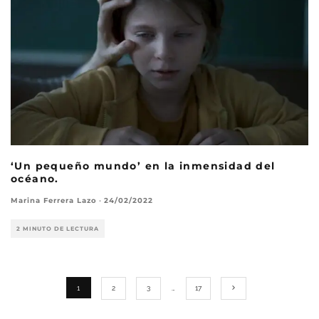
‘Un pequeño mundo’ en la inmensidad del
océano.
Marina Ferrera Lazo
·
24/02/2022
2 MINUTO DE LECTURA
1
2
3
…
17