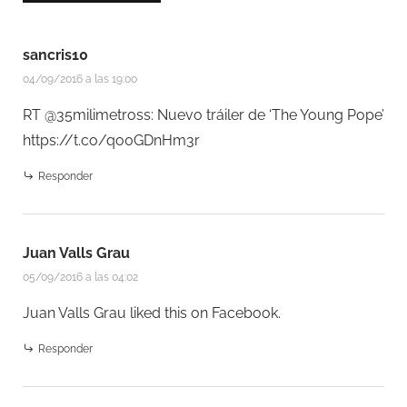
sancris10
04/09/2016 a las 19:00
RT @35milimetross: Nuevo tráiler de ‘The Young Pope’
https://t.co/qo0GDnHm3r
Responder
Juan Valls Grau
05/09/2016 a las 04:02
Juan Valls Grau
liked this on Facebook.
Responder