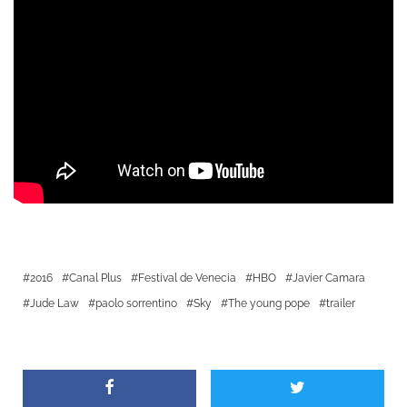
2016
Canal Plus
Festival de Venecia
HBO
Javier Camara
Jude Law
paolo sorrentino
Sky
The young pope
trailer