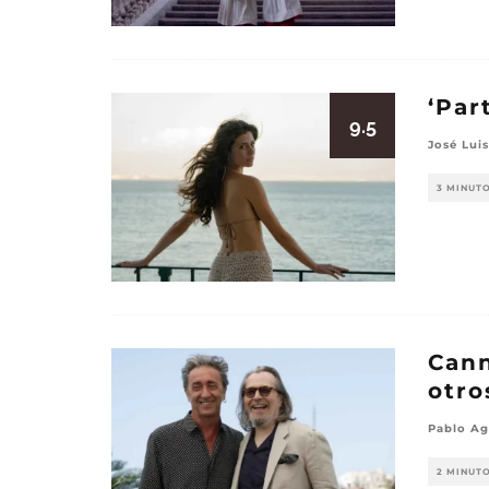
‘Par
9.5
José Luis
3 MINUT
Cann
otro
Pablo Ag
2 MINUT