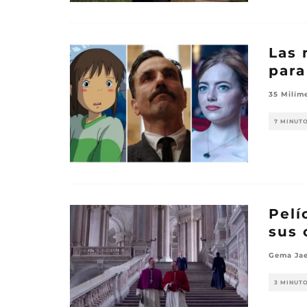
Las 
para
35 Milím
7 MINUT
Pelí
sus 
Gema Jae
3 MINUT