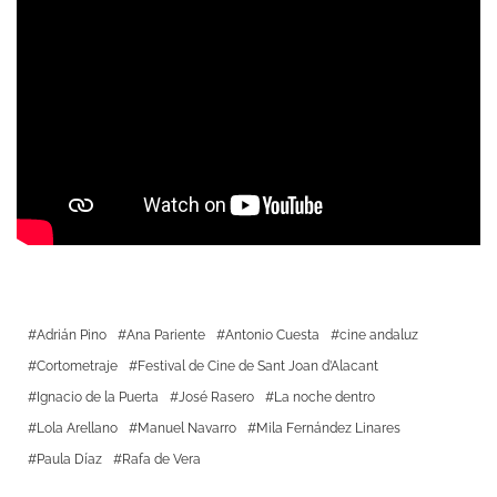
Adrián Pino
Ana Pariente
Antonio Cuesta
cine andaluz
Cortometraje
Festival de Cine de Sant Joan d’Alacant
Ignacio de la Puerta
José Rasero
La noche dentro
Lola Arellano
Manuel Navarro
Mila Fernández Linares
Paula Díaz
Rafa de Vera