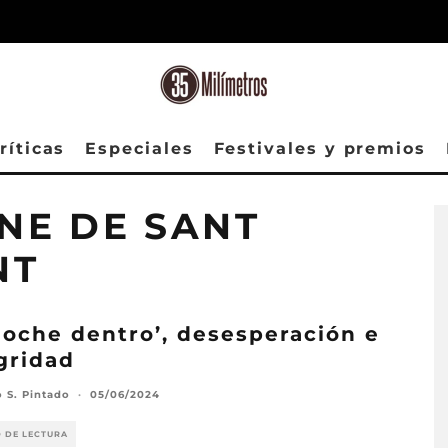
ríticas
Especiales
Festivales y premios
INE DE SANT
NT
noche dentro’, desesperación e
gridad
o S. Pintado
·
05/06/2024
O DE LECTURA