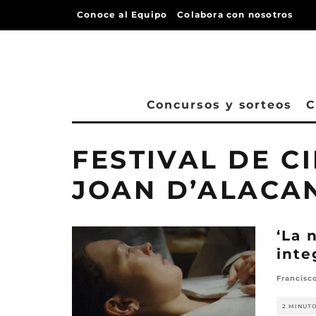
Conoce al Equipo
Colabora con nosotros
Concursos y sorteos
C
FESTIVAL DE C
JOAN D’ALACA
‘La 
inte
Francisc
2 MINUT