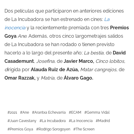
Dos películas que participaron en anteriores ediciones
de La Incubadora se han estrenado en cines:
La
inocencia
y la recientemente premiada con tres
Premios
Goya
Ane
. Además, otros cinco largometrajes salidos
de La Incubadora se han rodado o tienen previsto
hacerlo a lo largo del presente año;
La bestia,
de
David
Casademunt
,
Josefina
, de
Javier Marco,
Cinco lobitos,
d
irigida por
Alauda Ruiz de Azúa
,
Matar cangrejos,
de
Omar Razzak,
y
Matria,
de
Álvaro Gago.
2021
Ane
Arantxa Echevarria
ECAM
Gemma Vidal
Juan Cavestany
La Incubadora
La Inocencia
Madrid
Premios Goya
Rodrigo Sorogoyen
The Screen