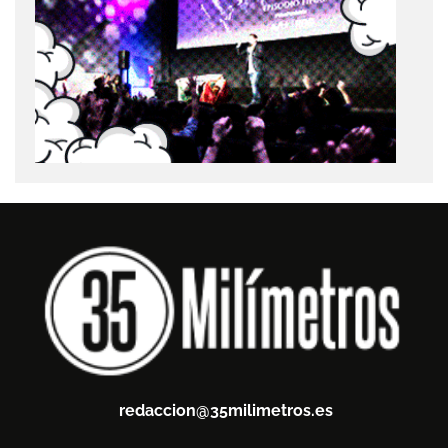
redaccion@35milimetros.es