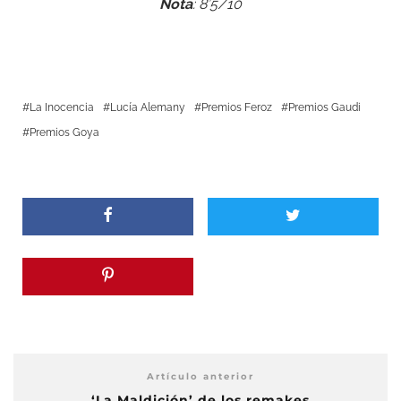
Nota
: 8’5/10
La Inocencia
Lucía Alemany
Premios Feroz
Premios Gaudi
Premios Goya
Artículo anterior
‘La Maldición’ de los remakes