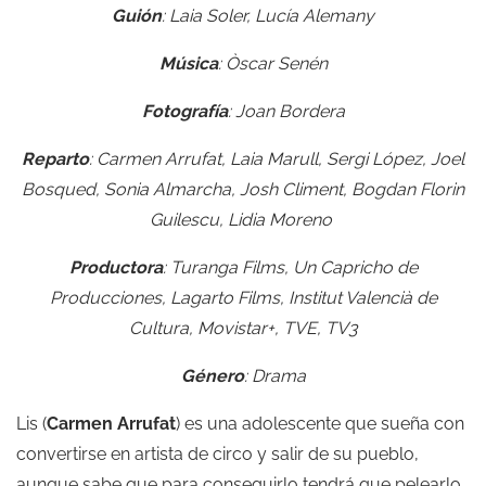
Guión
: Laia Soler, Lucía Alemany
Música
: Òscar Senén
Fotografía
: Joan Bordera
Reparto
: Carmen Arrufat, Laia Marull, Sergi López, Joel
Bosqued, Sonia Almarcha, Josh Climent, Bogdan Florin
Guilescu, Lidia Moreno
Productora
:
Turanga Films,
Un Capricho de
Producciones,
Lagarto Films,
Institut Valencià de
Cultura,
Movistar+,
TVE,
TV3
Género
: Drama
Lis (
Carmen Arrufat
) es una adolescente que sueña con
convertirse en artista de circo y salir de su pueblo,
aunque sabe que para conseguirlo tendrá que pelearlo