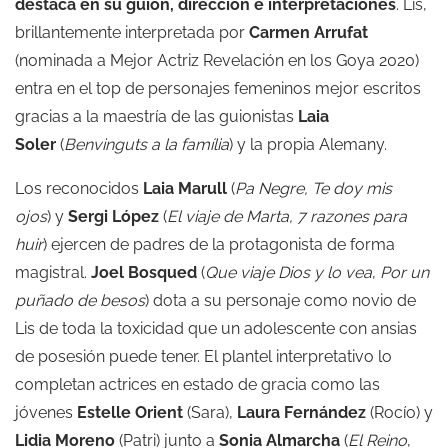
destaca en su guión, dirección e interpretaciones
. Lis,
brillantemente interpretada por
Carmen Arrufat
(nominada a Mejor Actriz Revelación en los Goya 2020)
entra en el top de personajes femeninos mejor escritos
gracias a la maestría de las guionistas
Laia
Soler
(
Benvinguts a la família
) y la propia Alemany.
Los reconocidos
Laia Marull
(
Pa Negre, Te doy mis
ojos
) y
Sergi López
(
El viaje de Marta,
7 razones para
huir
) ejercen de padres de la protagonista de forma
magistral.
Joel Bosqued
(
Que viaje Dios y lo vea
,
Por un
puñado de besos
) dota a su personaje como novio de
Lis de toda la toxicidad que un adolescente con ansias
de posesión puede tener. El plantel interpretativo lo
completan actrices en estado de gracia como las
jóvenes
Estelle Orient
(Sara),
Laura Fernández
(Rocío) y
Lidia Moreno
(Patri) junto a
Sonia Almarcha
(
El Reino
,