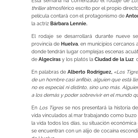
Esta semana ha comenzado el rodaje de
Los
thriller
atmosférico escrito por el propio direct
película contará con el protagonismo de
Anton
la actriz
Bárbara Lennie.
El rodaje se desarrollará durante nueve s
provincia de
Huelva
, en municipios cercanos 
donde tendrán lugar complejas escenas acuáti
de
Algeciras
y los platós la
Ciudad de la Luz
En palabras de
Alberto Rodríguez,
«Los Tigre
de un hombre casi anfibio, alguien que está 
no es especial ni distinto, sino uno más. Alg
a los demás y poder sobrevivir en el mundo qu
En
Los Tigres
se nos presentará la historia d
vida vinculados al mar trabajando como buzo i
la vida todos los días, su situación económic
se encuentran con un alijo de cocaína escond