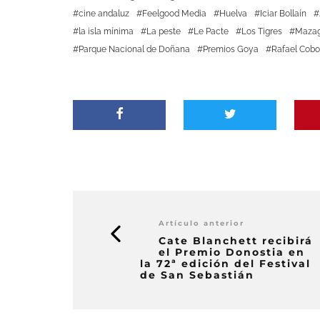
cine andaluz
Feelgood Media
Huelva
Iciar Bollaín
la isla mínima
La peste
Le Pacte
Los Tigres
Mazag
Parque Nacional de Doñana
Premios Goya
Rafael Cobo
Artículo anterior
Cate Blanchett recibirá
el Premio Donostia en
la 72ª edición del Festival
de San Sebastián