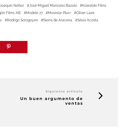
Joaquin Núñez
José Miguel Manzano Bazalo
Kowalski Films
ón Films AIE
Modelo 77
Movistar Plus+
Oliver Laxe
s
Rodrigo Sorogoyen
Sierra de Aracena
Silvia Acosta
Siguiente artículo
Un buen argumento de
ventas