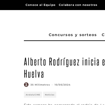
Conoce al Equipo
Colabora con nosotros
Concursos y sorteos
C
Alberto Rodríguez inicia e
Huelva
35 Milímetros
·
10/05/2024
AndaluCINE
Noticias