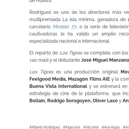
de Huelva.
Rodríguez es uno de los directores más re
multipremiada La isla mínima, ganadora de
carcelario
Modelo 77
, o la serie de televisió
cautivadoras le ha valido un amplio reco
especializada nacional e internacional.
El reparto de
Los Tigres
se completa con los
vez más
) y el debutante
José Miguel Manzano
Los Tigres
es una producción original
Mov
Feelgood Media, Mazagón Films AIE
y la com
Buena Vista International
y se estrenará en 
estrategia de cine de la plataforma, que 
Bollaín, Rodrigo Sorogoyen, Oliver Laxe
y
An
Alberto Rodríguez
Algeciras
Alicante
Ana Rujas
An