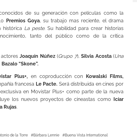
conocidos de su generación con películas como la
 10
Premios Goya
, su trabajo mas reciente, el drama
n histórica
La peste
. Su habilidad para crear historias
nocimiento, tanto del público como de la crítica
 actores
Joaquín Núñez
(
Grupo 7
),
Silvia Acosta
(
Una
 Bazalo “Skone”.
istar Plus+
,
en coproducción con
Kowalski Films,
pañía francesa
Le Pacte.
Será distribuida en cines por
exclusiva en Movistar Plus+ como parte de la nueva
incluye los nuevos proyectos de cineastas como
Icíar
a Rujas
.
tonio de la Torre
Bárbara Lennie
Buena Vista International