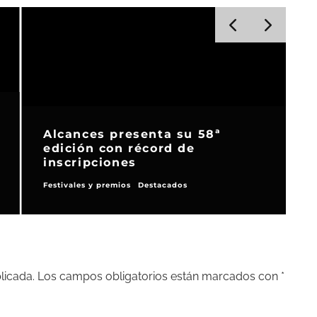
El cortometraje sevillano ‘La
Reconquista’ ha sido
seleccionado para participar en
el FICCBOG
Noticias
licada.
Los campos obligatorios están marcados con
*