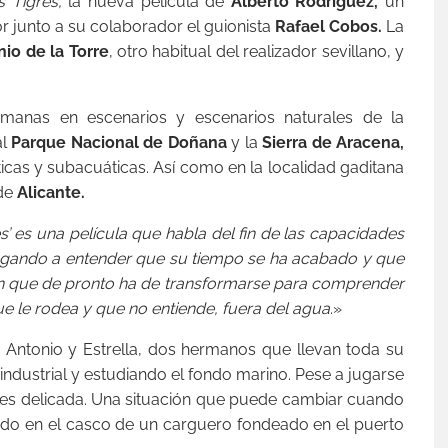
 Tigres,
la nueva película de
Alberto Rodríguez,
un
or junto a su colaborador el guionista
Rafael Cobos.
La
io de la Torre
, otro habitual del realizador sevillano, y
emanas en escenarios y escenarios naturales de la
al
Parque Nacional de Doñana
y la
Sierra de
Aracena,
cas y subacuáticas. Así como en la localidad gaditana
de
Alicante.
s’ es una película que habla del fin de las capacidades
llegando a entender que su tiempo se ha acabado y que
uien que de pronto ha de transformarse para comprender
e le rodea y que no entiende, fuera del agua
.»
e Antonio y Estrella, dos hermanos que llevan toda su
ndustrial y estudiando el fondo marino. Pese a jugarse
a es delicada. Una situación que puede cambiar cuando
ido en el casco de un carguero fondeado en el puerto