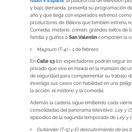
fuboTV España
, la plataforma de televisión p
y bajo demanda, presenta su programación des
año y que llega con esperados estrenos com
productores de
Billions
que también estrena n
Comedia, misterio, crimen, grandes éxitos de t
familia y guiños a
San Valentín
componen la of
Magnum (T-4)
– 1 de febrero
En
Calle 13
los espectadores podrán seguir l
privado que vive en Hawái en la mansión de un
de seguridad para complementar su trabajo de
investiga sus casos con habilidad en una peligr
la acción, el misterio y la comedia.
Además la cadena sigue emitiendo cada vierne
consolidadas del panorama televisivo,
Ley y Or
episodios de la segunda temporada de
Ley y 
Outlander (T-5) y El descubrimiento de las b