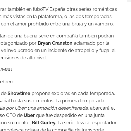
trar también en fuboTV España otras series románticas
s más vistas en la plataforma, o las dos temporadas
 con el amor prohibido entre una bruja y un vampiro.
utan de una buena serie en compañía también podrán
rotagonizado por
Bryan Cranston
aclamado por la
e ve involucrado en un incidente de atropello y fuga, el
cisiones de alto nivel.
GVM8U
febrero
e de
Showtime
propone explorar, en cada temporada,
rial hasta sus cimientos. La primera temporada,
lla por Uber: una ambición desenfrenada
, abarcará el
oso CEO de
Uber
que fue despedido en una junta
 con su mentor,
Bill Gurley.
La serie lleva al espectador
ocambolesca odisea de la compañía de transporte,