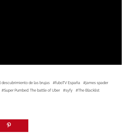
l descubrimiento de las brujas
fuboTV España
james spader
Super Pumbed: The battle of Uber
syfy
The Blacklist