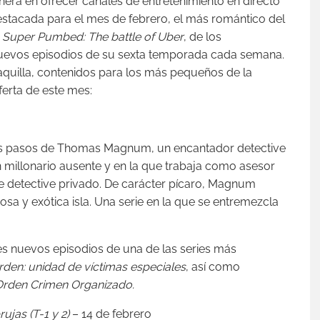
ionera en ofrecer canales de entretenimiento en directo
tacada para el mes de febrero, el más romántico del
o
Super Pumbed: The battle of Uber
, de los
uevos episodios de su sexta temporada cada semana.
aquilla, contenidos para los más pequeños de la
erta de este mes:
os pasos de Thomas Magnum, un encantador detective
 millonario ausente y en la que trabaja como asesor
 detective privado. De carácter pícaro, Magnum
osa y exótica isla. Una serie en la que se entremezcla
s nuevos episodios de una de las series más
den: unidad de víctimas especiales
, así como
Orden Crimen Organizado.
rujas (T-1 y 2)
– 14 de febrero