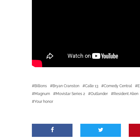
Billions
Bryan Cranston
Calle 13
Comedy Central
E
Magnum
Movistar Series 2
Outlander
Resident Alien
Your honor