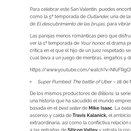
Para celebrar este San Valentín, puedes encon
como la 5ª temporada de
Outlander,
una de la
de
El descubrimiento de las brujas
,
para vibrar
Las parejas menos románticas pero que disfr
ver la 1ª temporada de
Your honor,
el drama p
crítica en el que el hijo de un juez respetado s
cual lleva a un juego de mentiras, engaños y de
https://www.youtube.com/watch?v=NfuFRg
Super Pumbed: The battle of Uber –
28 de 
De los mismos productores de
Billions
, la seri
una historia que ha sacudido el mundo empresa
basada en el
best seller
de
Mike Isaac
, L
a bata
ascenso y caída de
Travis Kalanick,
el ambici
extraordinaria, así como la conflictiva relación
a las entrañas de
Silicon Valley
y retrata la r