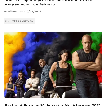
Fubo TV España presenta sus novedades de
programación de febrero
35 Milímetros
·
10/02/2022
3 MINUTO DE LECTURA
‘Fast and Furious 9’ llegará a Movistar+ en 2021