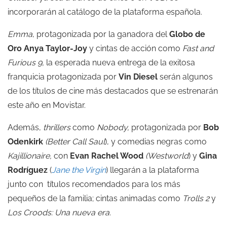
incorporarán al catálogo de la plataforma española.
Emma
, protagonizada por la ganadora del
Globo de
Oro Anya Taylor-Joy
y cintas de acción como
Fast and
Furious 9,
la esperada nueva entrega de la exitosa
franquicia protagonizada por
Vin Diesel
serán algunos
de los títulos de cine más destacados que se estrenarán
este año en Movistar.
Además,
thrillers
como
Nobody,
protagonizada por
Bob
Odenkirk
(
Better Call Saul
), y comedias negras como
Kajillionaire,
con
Evan Rachel Wood
(
Westworld
) y
Gina
Rodríguez
(
Jane the Virgin
) llegarán a la plataforma
junto con títulos recomendados para los más
pequeños de la familia; cintas animadas como
Trolls 2
y
Los Croods: Una nueva era.