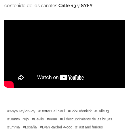
contenido de los canales
Calle 13
y
SYFY
.
Anya Taylor-Joy
Better Call Saul
Bob Odenkirk
Calle 13
Danny Trejo
Devils
eeuu
El descubrimiento de las brujas
Emma
España
Evan Rachel Wood
Fast and furious