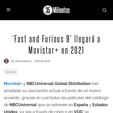
‘Fast and Furious 9’ llegará a
Movistar+ en 2021
35 Milímetros
·
13/03/2021
Noticias
Movistar+
y
NBCUniversal Global Distribution
han
ampliado su asociación actual a través de un nuevo
acuerdo, gracias al cual todas las películas del catálogo
de
NBCUniversal
que se estrenen en
España
y
Estados
Unidos
, ya sea a través de cines o en
VOD
, se