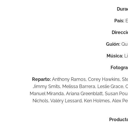
Dura
País:
E
Direcci
Guión:
Qui
Música:
Li
Fotograf
Reparto:
Anthony Ramos,
Corey Hawkins,
St
Jimmy Smits,
Melissa Barrera,
Leslie Grace,
O
Manuel Miranda,
Ariana Greenblatt,
Susan Pour
Nichols,
Valéry Lessard,
Ken Holmes,
Alex Pe
Producto