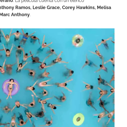
 verano
. La película cuenta con un elenco
nthony Ramos, Leslie Grace, Corey Hawkins, Melisa
 Marc Anthony
.