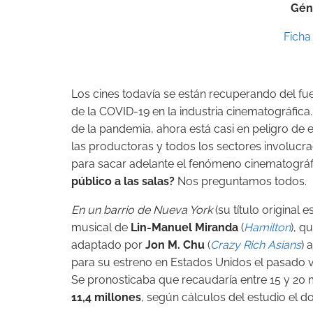
Gén
Ficha 
Los cines todavía se están recuperando del fuer
de la COVID-19 en la industria cinematográfica. 
de la pandemia, ahora está casi en peligro de ex
las productoras y todos los sectores involucr
para sacar adelante el fenómeno cinematográf
público a las salas?
Nos preguntamos todos.
En un barrio de Nueva York
(su título original e
musical de
Lin-Manuel Miranda
(
Hamilton
), q
adaptado por
Jon M. Chu
(
Crazy Rich Asians
) 
para su estreno en Estados Unidos el pasado v
Se pronosticaba que recaudaría entre 15 y 20 
11,4 millones
, según cálculos del estudio el d