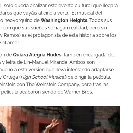
, solo queda analizar este evento cultural que llegará
ros que vayáis al cine a verla. El musical del
rrio neoyorquino de
Washington Heights
. Todos sus
n con que sus sueños se hagan realidad, pero sin
y Ramos) es el protagonista de esta historia sobre los
y el amor.
uion de
Quiara Alegría Hudes
, también encargada del
ca y letra de Lin-Manuel Miranda. Ambos son
 bueno a esta versión que lleva intentando adaptarse
y Ortega (
High School Musical
) de dirigir la película.
nstein con The Weinstein Company, pero tras las
 película acabaron siendo de Warner Bros.