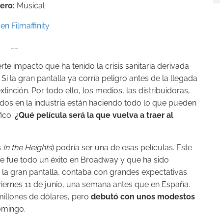
ero:
Musical
en Filmaffinity
__
te impacto que ha tenido la crisis sanitaria derivada
Si la gran pantalla ya corría peligro antes de la llegada
tinción. Por todo ello, los medios, las distribuidoras,
ados en la industria están haciendo todo lo que pueden
ico.
¿Qué película será la que vuelva a traer al
s
In the Heights
) podría ser una de esas películas. Este
ue fue todo un éxito en Broadway y que ha sido
a la gran pantalla, contaba con grandes expectativas
iernes 11 de junio, una semana antes que en España.
millones de dólares, pero
debutó con unos modestos
omingo.