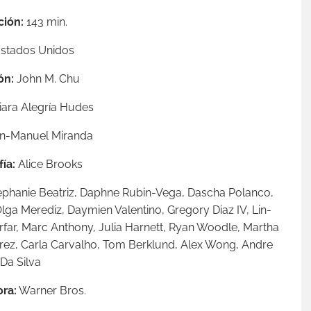
ción:
143 min.
stados Unidos
ón:
John M. Chu
ara Alegría Hudes
n-Manuel Miranda
ía:
Alice Brooks
ephanie Beatriz,
Daphne Rubin-Vega,
Dascha Polanco,
lga Merediz,
Daymien Valentino,
Gregory Diaz IV,
Lin-
far,
Marc Anthony,
Julia Harnett,
Ryan Woodle,
Martha
rez,
Carla Carvalho,
Tom Berklund,
Alex Wong,
Andre
Da Silva
ra:
Warner Bros.