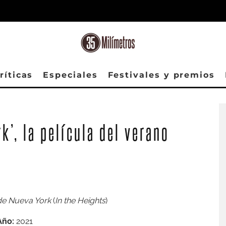
ríticas
Especiales
Festivales y premios
k’, la película del verano
de Nueva York
(
In the Heights
)
Año:
2021