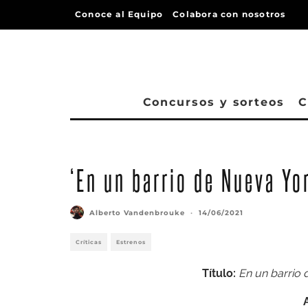
Conoce al Equipo
Colabora con nosotros
Concursos y sorteos
C
‘En un barrio de Nueva Yor
Alberto Vandenbrouke
·
14/06/2021
Críticas
Estrenos
Título:
En un barrio 