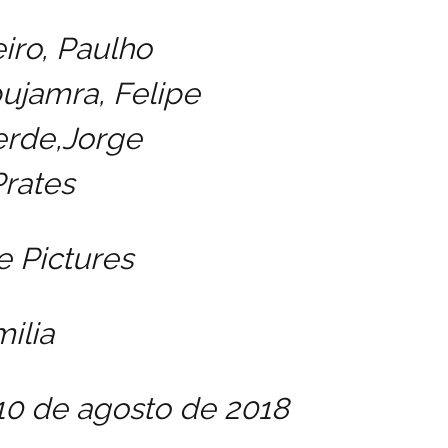
iro,
Paulho
bujamra,
Felipe
erde,
Jorge
Prates
e Pictures
ilia
0 de agosto de 2018