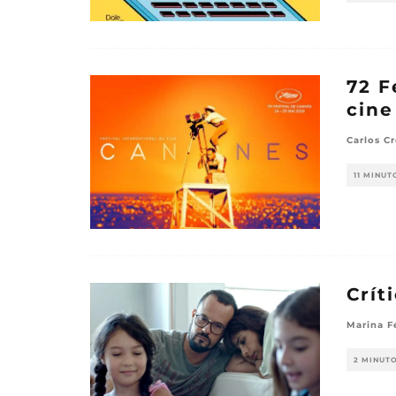
72 F
cine
Carlos Cr
11 MINUT
Crít
Marina F
2 MINUT