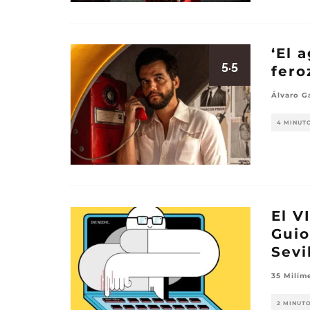
‘El 
5.5
fero
Álvaro G
4 MINUT
El V
Guio
Sevil
35 Milím
2 MINUT