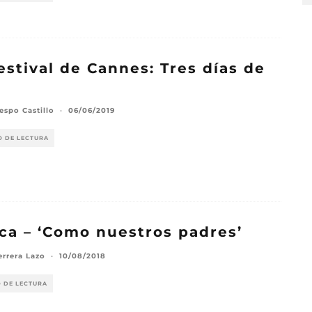
estival de Cannes: Tres días de
espo Castillo
·
06/06/2019
O DE LECTURA
ica – ‘Como nuestros padres’
errera Lazo
·
10/08/2018
O DE LECTURA