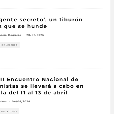
agente secreto’, un tiburón
z que se hunde
arcía-Baquero
·
20/02/2026
O DE LECTURA
III Encuentro Nacional de
nistas se llevará a cabo en
la del 11 al 13 de abril
etros
·
04/04/2024
O DE LECTURA