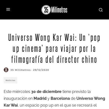
Universo Wong Kar Wai: Un ‘pop
up cinema’ para viajar por la
filmografía del director chino
35 Milímetros
·
29/12/2020
Noticias
Este miércoles
30 de diciembre
tiene previsto la
inauguración en
Madrid
y
Barcelona
de
Universo Wong
Kar Wai
, un espacio pop up en el que se recreará el