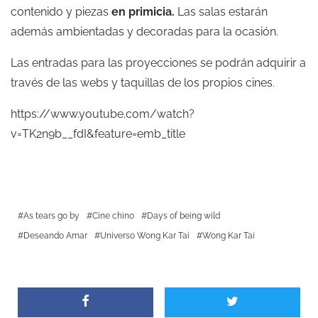
contenido y piezas
en primicia.
Las salas estarán
además ambientadas y decoradas para la ocasión.
Las entradas para las proyecciones se podrán adquirir a
través de las webs y taquillas de los propios cines
.
https://www.youtube.com/watch?
v=TK2n9b__fdI&feature=emb_title
As tears go by
Cine chino
Days of being wild
Deseando Amar
Universo Wong Kar Tai
Wong Kar Tai