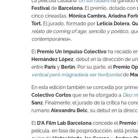
La película catalana
Un sol radiant
ha ganado e
Festival
de
Barcelona
. El premio, dotado con
cinco cineastas,
Mònica Cambra, Ariadna Fortu
Tort.
El jurado, formado por
Leticia Dolera
,
Qu
relato de coming of age, sencillo y poético, que
contemporánea
«.
El
Premio Un Impulso Colectivo
ha recaído e
Hernández López
, debut en la dirección de u
entre
París
y
Berlín
. Por su parte, el
Premio Op
vertical però m’agradaria ser horitzontal
de
Mar
En esta edición también se concedí
a
por primer
Colectivo Cortos
que se ha otorgado
a
Diez m
Sanz
. Finalmente, el jurado de la crítica ha co
rumano
Alexandru Belc
, su debut en la direc
El
D
‘
A
Film Lab Barcelona
concede el
Premio 
película, en fase de posproducción, está prot