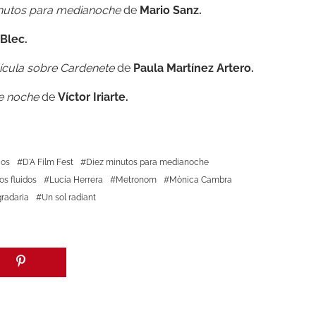
inutos para medianoche
de
Mario Sanz.
Blec.
lícula sobre Cardenete
de
Paula Martínez Artero.
e noche
de
Víctor Iriarte.
ios
D'A Film Fest
Diez minutos para medianoche
os fluidos
Lucía Herrera
Metronom
Mònica Cambra
gradaria
Un sol radiant