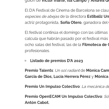
guion de
Víctor Iriarte, Isa Campo
y
Andrea Q
El
D
‘
A
Festival de Cinema de Barcelona se claus
especies de abejas
de la directora
Estibaliz Ur
actriz protagonista,
Sofí
a
Otero
, ganadora del
El festival continú
a
el domingo con las últimas s
calcula que habrán pasado por el festival más
ocho salas del festival, las de la
Filmoteca de 
profesionales.
Listado de premios
D
‘
A
2023
Premio Talents
:
Un sol radiant
de
Mònica Camb
Garcia de Dios, Lucí
a
Herrera Pérez
y
Mònica T
Premio Un Impulso Colectivo
:
La mecánica de
Premio OpenECAM Un Impulso Colectivo
:
Só
Antón Cabot.