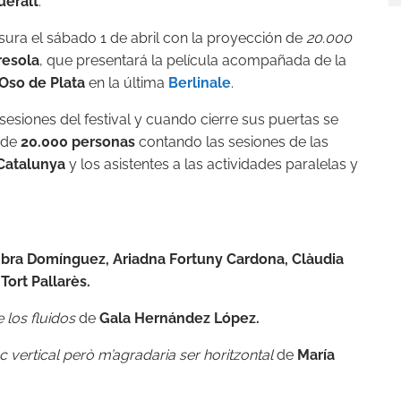
ueralt
.
ura el sábado 1 de abril con la proyección de
20.000
resola
, que presentará la película acompañada de la
Oso de Plata
en la última
Berlinale
.
esiones del festival y cuando cierre sus puertas se
 de
20.000 personas
contando las sesiones de las
Catalunya
y los asistentes
a
las actividades paralelas y
ra Domínguez, Ariadna Fortuny Cardona, Clàudia
ort Pallarès.
 los fluidos
de
Gala Hernández López.
c vertical però m’agradaria ser horitzontal
de
Marí
a