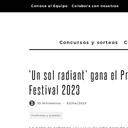
Conoce al Equipo
Colabora con nosotros
Concursos y sorteos
C
‘Un sol radiant’ gana el P
Festival 2023
35 Milímetros
·
02/04/2023
Festivales y premios