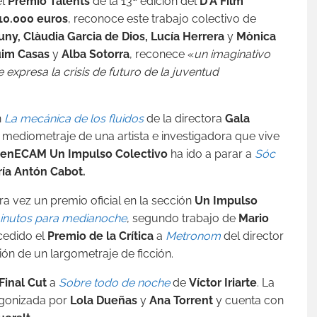
l
Premio Talents
de la 13ª edición del
D
‘
A
Film
10.000 euros
, reconoce este trabajo colectivo de
ny, Clàudia Garcia de Dios, Lucí
a
Herrera
y
Mònica
im Casas
y
Alba Sotorra
, reconece «
un imaginativo
 expresa la crisis de futuro de la juventud
n
La mecánica de los fluidos
de la directora
Gala
n mediometraje de una artista e investigadora que vive
enECAM Un Impulso Colectivo
ha ido a parar a
Sóc
í
a
Antón Cabot.
a vez un premio oficial en la sección
Un Impulso
inutos para medianoche
, segundo trabajo de
Mario
ncedido el
Premio de la Crítica
a
Metronom
del director
ción de un largometraje de ficción.
Final Cut
a
Sobre todo de noche
de
Víctor Iriarte
. La
agonizada por
Lola Dueñas
y
Ana Torrent
y cuenta con