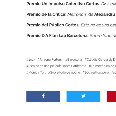
Premio Un Impulso Colectivo Cortos
:
Diez m
Premio de la Crítica
:
Metronom
de
Alexandru 
Premio del Público Cortos:
Esto no es una pe
Premio
D
‘
A
Film Lab Barcelona:
Sobre todo d
2023
Ariadna Fortuny
Barcelona
Clàudia Garcia de D
Esto no es una película sobre Cardenete
La mecánica de l
Mònica Tort
Sobre todo de noche
Sóc vertical però m'a