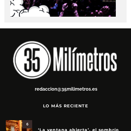
redaccion@35milimetros.es
LO MÁS RECIENTE
6
‘La ventana abierta’, el sombrío