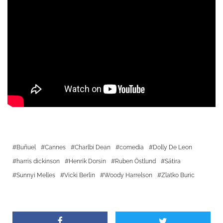
Buñuel
Cannes
Charlbi Dean
comedia
Dolly De Leon
harris dickinson
Henrik Dorsin
Ruben Östlund
Sátira
Sunnyi Melles
Vicki Berlin
Woody Harrelson
Zlatko Buric