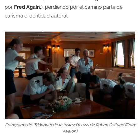
por
Fred Again.
), perdiendo por el camino parte de
carisma e identidad autoral.
Fotograma de ‘Triángulo de la tristeza’ (2022) de Ruben Östlund (Foto:
Avalon)