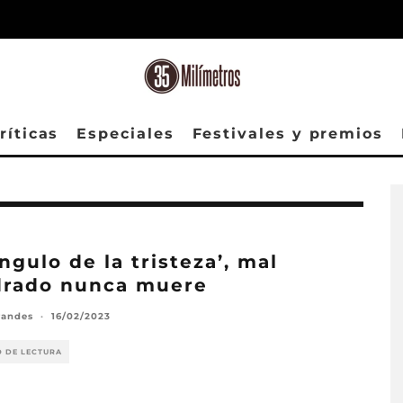
ríticas
Especiales
Festivales y premios
ángulo de la tristeza’, mal
drado nunca muere
randes
·
16/02/2023
O DE LECTURA