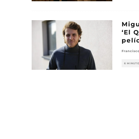
Migu
‘El 
pelí
Francisc
6 MINUT