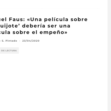
el Faus: «Una película sobre
Quijote’ debería ser una
cula sobre el empeño»
o S. Pintado
·
23/04/2020
O DE LECTURA