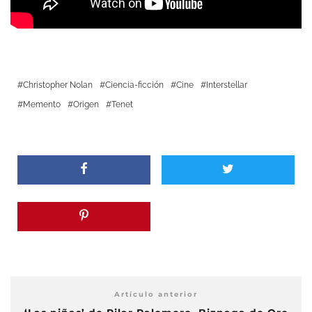
Christopher Nolan
Ciencia-ficción
Cine
Interstellar
Memento
Origen
Tenet
Artículo anterior