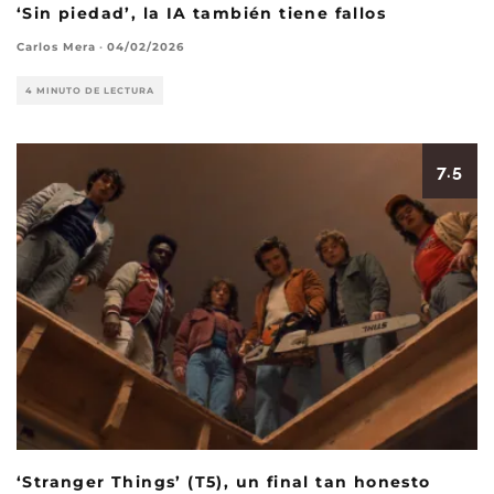
‘Sin piedad’, la IA también tiene fallos
Carlos Mera
·
04/02/2026
4 MINUTO DE LECTURA
7.5
‘Stranger Things’ (T5), un final tan honesto