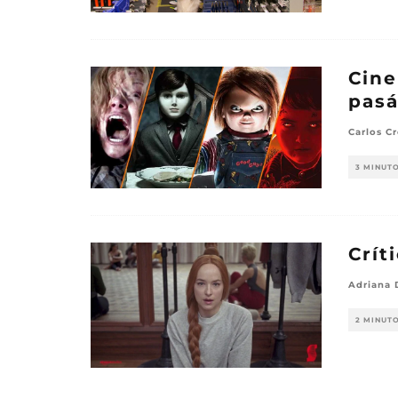
Cine
pasá
Carlos Cr
3 MINUT
Crít
Adriana 
2 MINUT