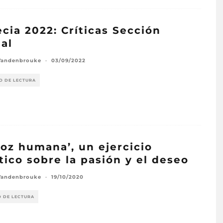
cia 2022: Críticas Sección
ial
Vandenbrouke
·
03/09/2022
O DE LECTURA
voz humana’, un ejercicio
tico sobre la pasión y el deseo
Vandenbrouke
·
19/10/2020
O DE LECTURA