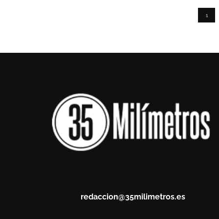
1
redaccion@35milimetros.es