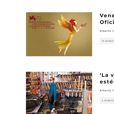
Vene
Ofic
Alberto 
10 MINUT
‘La 
esté
Alberto 
4 MINUT