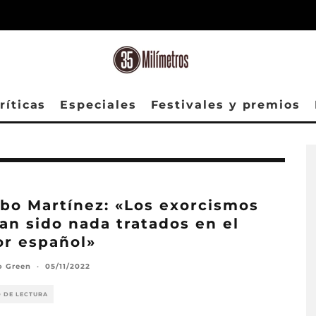
ríticas
Especiales
Festivales y premios
bo Martínez: «Los exorcismos
an sido nada tratados en el
or español»
o Green
·
05/11/2022
O DE LECTURA