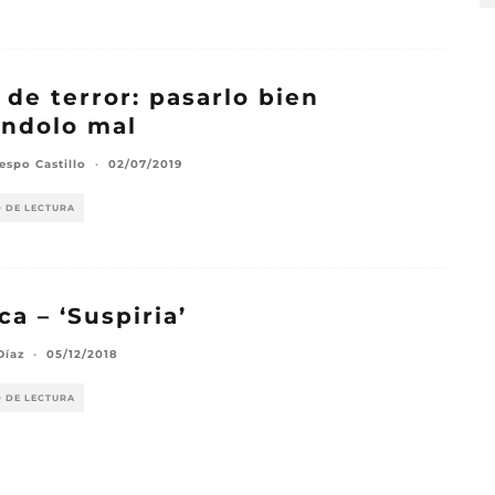
 de terror: pasarlo bien
ndolo mal
espo Castillo
·
02/07/2019
O DE LECTURA
ica – ‘Suspiria’
Díaz
·
05/12/2018
O DE LECTURA