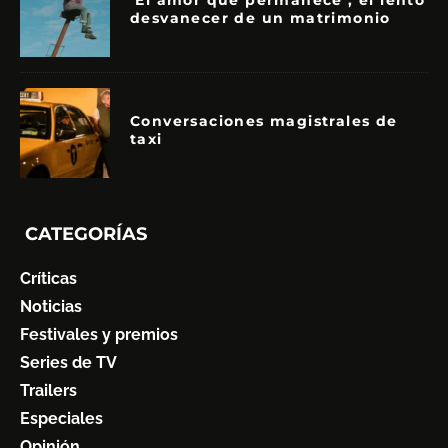
‘El amor que permanece’, el lento
desvanecer de un matrimonio
Conversaciones magistrales de
taxi
CATEGORÍAS
Críticas
Noticias
Festivales y premios
Series de TV
Trailers
Especiales
Opinión