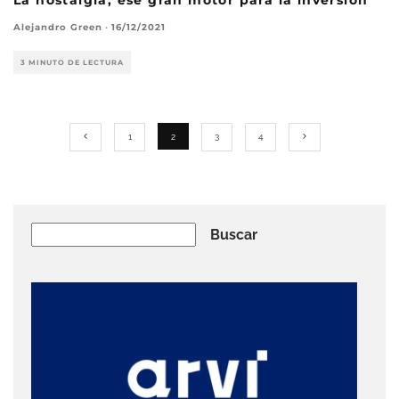
La nostalgia, ese gran motor para la inversión
Alejandro Green
·
16/12/2021
3 MINUTO DE LECTURA
1
2
3
4
Buscar
Buscar