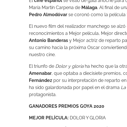
El
cine español
se vistió de gala anoche para c
María Martín Carpena de
Málaga
. Al final de 
Pedro Almodóvar
se coronó como la película t
El nuevo film del realizador manchego se alzó
reconocimientos a Mejor película, Mejor directo
Antonio Banderas
y Mejor actriz de reparto p
su camino hacia la próxima Oscar conviertiend
nuestro cine.
El triunfo de
Dolor y gloria
ha hecho que la otra
Amenabar
, que optaba a diecisiete premios, 
Fernández
por su interpretación de reparto en l
ha sido galardonada por papel en el drama
La 
protagonista.
GANADORES PREMIOS GOYA 2020
MEJOR PELÍCULA:
DOLOR Y GLORIA