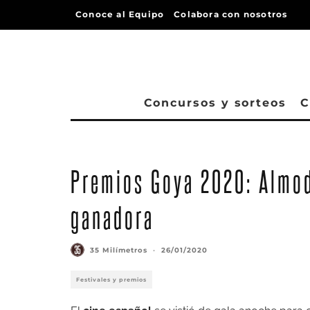
Conoce al Equipo
Colabora con nosotros
Concursos y sorteos
C
Premios Goya 2020: Almod
ganadora
35 Milímetros
·
26/01/2020
Festivales y premios