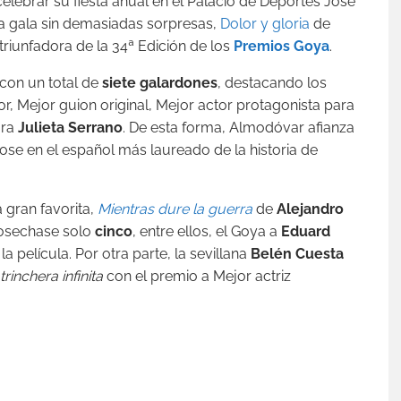
elebrar su fiesta anual en el Palacio de Deportes José
una gala sin demasiadas sorpresas,
Dolor y gloria
de
riunfadora de la 34ª Edición de los
Premios Goya
.
 con un total de
siete galardones
, destacando los
r, Mejor guion original, Mejor actor protagonista para
ara
Julieta Serrano
. De esta forma, Almodóvar afianza
ose en el español más laureado de la historia de
 gran favorita,
Mientras dure la guerra
de
Alejandro
cosechase solo
cinco
, entre ellos, el Goya a
Eduard
a película. Por otra parte, la sevillana
Belén Cuesta
trinchera infinita
con el premio a Mejor actriz