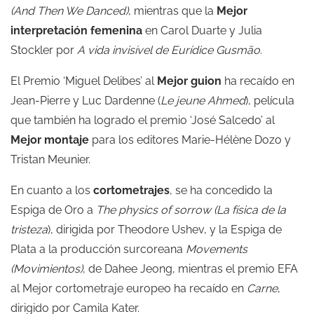
(And Then We Danced)
, mientras que la
Mejor
interpretación femenina
en Carol Duarte y Julia
Stockler por
A vida invisível de Eurídice Gusmão
.
El Premio ‘Miguel Delibes’ al
Mejor guion
ha recaído en
Jean-Pierre y Luc Dardenne (
Le jeune Ahmed
), película
que también ha logrado el premio ‘José Salcedo’ al
Mejor montaje
para los editores Marie-Hélène Dozo y
Tristan Meunier.
En cuanto a los
cortometrajes
, se ha concedido la
Espiga de Oro a
The physics of sorrow (La física de la
tristeza
), dirigida por Theodore Ushev, y la Espiga de
Plata a la producción surcoreana
Movements
(Movimientos)
, de Dahee Jeong, mientras el premio EFA
al Mejor cortometraje europeo ha recaído en
Carne
,
dirigido por Camila Kater.