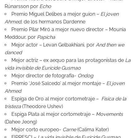
Rúnarsson por
Echo
Premio Miguel Delibes a mejor guion –
El joven
Ahmed
, de los hermanos Dardenne
Premio Pilar Miró a mejor nuevo director – Mounia
Meddour, por
Papicha
Mejor actor – Levan Gelbakhiani, por
And then we
danced
Mejor actriz – ex aequo para las protagonistas de
La
vida invisible de Eurícide Gusmao
Mejor director de fotografía-
Ondog
Premio ‘José Salcedo’ al mejor montaje –
El joven
Ahmed
Espiga de Oro al mejor cortometraje –
Física de la
tristeza
(Theodore Ushev)
Espiga Plata al mejor cortometraje –
Movements
(Dahee Jeong)
Mejor corto europeo-
Carne
(Calima Kater)
FIPRESCI –
La vida invisible de Eurícide Gusmao