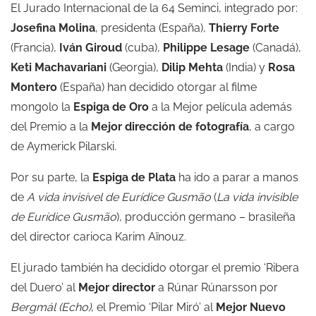
El Jurado Internacional de la 64 Seminci, integrado por:
Josefina Molina
, presidenta (España),
Thierry Forte
(Francia),
Iván Giroud
(cuba),
Philippe Lesage
(Canadá),
Keti Machavariani
(Georgia),
Dilip Mehta
(India) y
Rosa
Montero
(España) han decidido otorgar al filme
mongolo la
Espiga de Oro
a la Mejor película además
del Premio a la
Mejor dirección de fotografía
, a cargo
de Aymerick Pilarski.
Por su parte, la
Espiga de Plata
ha ido a parar a manos
de
A vida invisível de Eurídice Gusmão
(
La vida invisible
de Eurídice Gusmão
), producción germano – brasileña
del director carioca Karim Aïnouz.
El jurado también ha decidido otorgar el premio ‘Ribera
del Duero’ al
Mejor director
a Rúnar Rúnarsson por
Bergmál (Echo)
, el Premio ‘Pilar Miró’ al
Mejor Nuevo