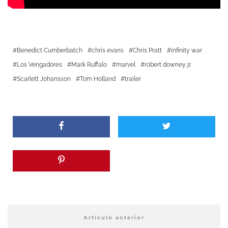
Benedict Cumberbatch
chris evans
Chris Pratt
infinity war
Los Vengadores
Mark Ruffalo
marvel
robert downey jr.
Scarlett Johansson
Tom Holland
trailer
Artículo anterior