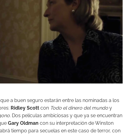
 que a buen seguro estarán entre las nominadas a los
ores:
Ridley Scott
con
Todo el dinero del mundo
y
gono
. Dos películas ambiciosas y que ya se encuentran
 que
Gary Oldman
con su interpretación de Winston
abrá tiempo para secuelas en este caso de terror, con