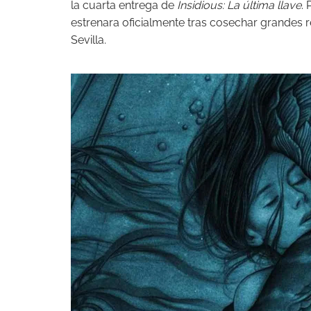
la cuarta entrega de
Insidious: La última llave
.
estrenara oficialmente tras cosechar grandes ref
Sevilla.