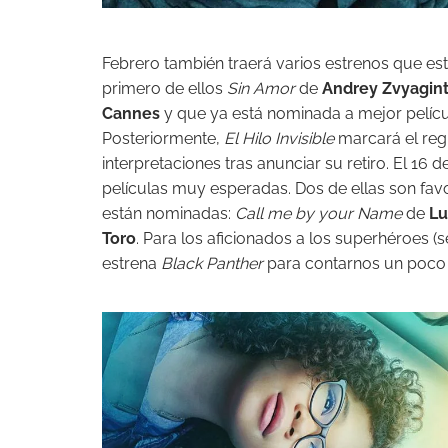
Febrero también traerá varios estrenos que es
primero de ellos
Sin Amor
de
Andrey Zvyagin
Cannes
y que ya está nominada a mejor pelícu
Posteriormente,
El Hilo Invisible
marcará el re
interpretaciones tras anunciar su retiro. El 16 
películas muy esperadas. Dos de ellas son fav
están nominadas:
Call me by your Name
de
Lu
Toro
. Para los aficionados a los superhéroes (
estrena
Black Panther
para contarnos un poco 