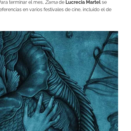
 Para terminar el mes,
Zama
de
Lucrecia Martel
se
erencias en varios festivales de cine, incluido el de