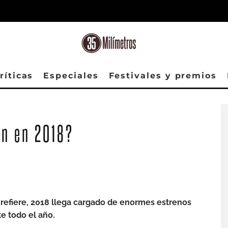
ríticas
Especiales
Festivales y premios
Ready Player One (2018) Tye Sheridan as Wade Owen Watts/Parzival
an en 2018?
e refiere, 2018 llega cargado de enormes estrenos
e todo el año.