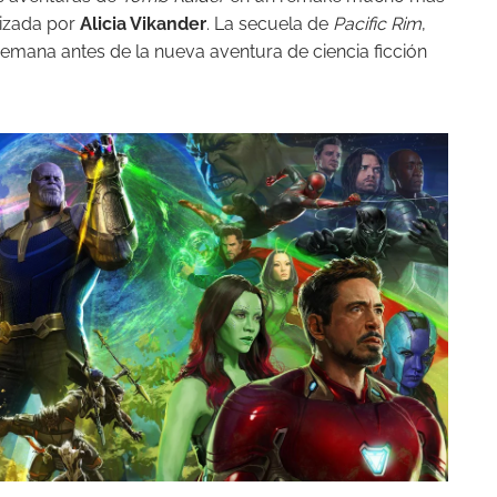
nizada por
Alicia Vikander
. La secuela de
Pacific Rim
,
 semana antes de la nueva aventura de ciencia ficción