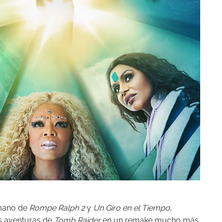
 mano de
Rompe Ralph 2
y
Un Giro en el Tiempo
,
s aventuras de
Tomb Raider
en un remake mucho más