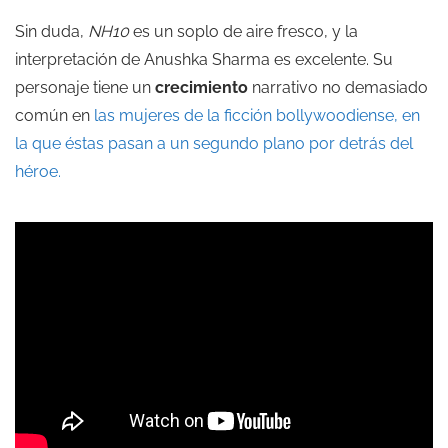
Sin duda,
NH10
es un soplo de aire fresco, y la
interpretación de Anushka Sharma es excelente. Su
personaje tiene un
crecimiento
narrativo no demasiado
común en
las mujeres de la ficción bollywoodiense, en
la que éstas pasan a un segundo plano por detrás del
héroe.