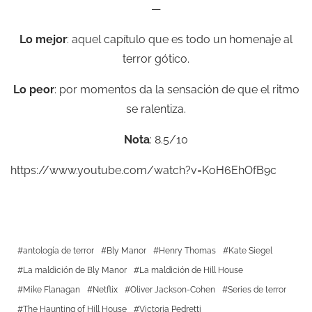
—
Lo mejor
: aquel capítulo que es todo un homenaje al
terror gótico.
Lo peor
: por momentos da la sensación de que el ritmo
se ralentiza.
Nota
: 8.5/10
https://www.youtube.com/watch?v=KoH6EhOfB9c
antología de terror
Bly Manor
Henry Thomas
Kate Siegel
La maldición de Bly Manor
La maldición de Hill House
Mike Flanagan
Netflix
Oliver Jackson-Cohen
Series de terror
The Haunting of Hill House
Victoria Pedretti