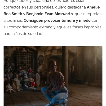
Aunque todos y cada uno de los actores están
correctos en sus personajes, quiero destacar a
Amelie
Bea Smith
y
Benjamin Evan Ainsworth
, que interpretan
a los niños.
Consiguen provocar ternura y miedo
con
su comportamiento extraño y aquellas frases impropias
para niños de su edad.