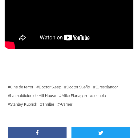
Cine de terror
Doctor Sleep
Doctor Sueño
El resplandor
La maldición de Hill House
Mike Flanagan
secuela
Stanley Kubrick
Thriller
Warner