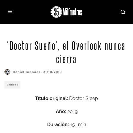
Fotograma de 'Doctor Sueño'
‘Doctor Sueño’, el Overlook nunca
cierra
Daniel Grandes
·
31/10/2019
Críticas
Título original:
Doctor Sleep
Año:
2019
Duración:
151 min