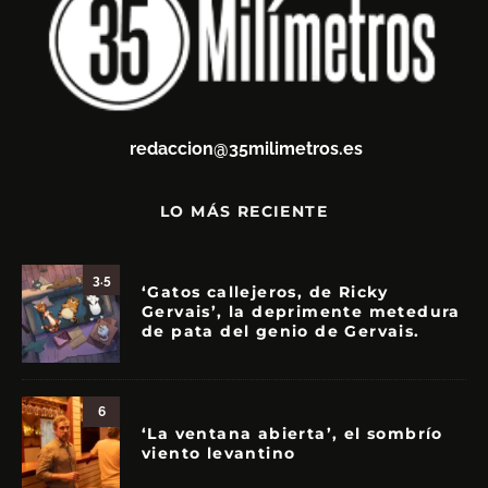
redaccion@35milimetros.es
LO MÁS RECIENTE
3.5
‘Gatos callejeros, de Ricky
Gervais’, la deprimente metedura
de pata del genio de Gervais.
6
‘La ventana abierta’, el sombrío
viento levantino