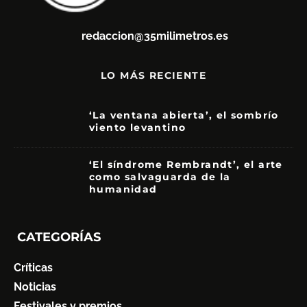
redaccion@35milimetros.es
LO MÁS RECIENTE
‘La ventana abierta’, el sombrío
viento levantino
6
‘El síndrome Rembrandt’, el arte
como salvaguarda de la
humanidad
7
CATEGORÍAS
Críticas
Noticias
Festivales y premios