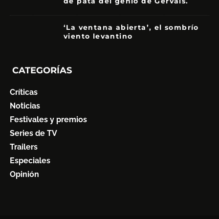
de pata del genio de Gervais.
3.5
‘La ventana abierta’, el sombrío
viento levantino
6
CATEGORÍAS
Críticas
Noticias
Festivales y premios
Series de TV
Trailers
Especiales
Opinión