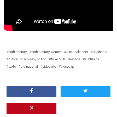
20th century
20th century women
Alicia Vikander
beginners
crítica
i am easy to find
Mike Mills
reseña
subtitulos
texto
the national
videoarte
videoclip