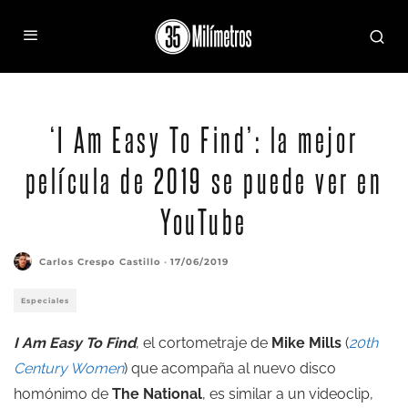
‘I Am Easy To Find’: la mejor
película de 2019 se puede ver en
YouTube
Carlos Crespo Castillo
·
17/06/2019
Especiales
I Am Easy To Find
, el cortometraje de
Mike Mills
(
20th
Century Women
) que acompaña al nuevo disco
homónimo de
The National
, es similar a un videoclip,