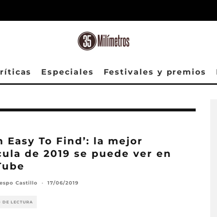
ríticas
Especiales
Festivales y premios
m Easy To Find’: la mejor
cula de 2019 se puede ver en
Tube
espo Castillo
·
17/06/2019
O DE LECTURA