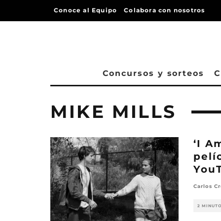
Conoce al Equipo
Colabora con nosotros
Concursos y sorteos
C
MIKE MILLS
‘I A
pelí
You
Carlos Cr
2 MINUT