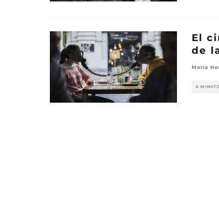
El c
de l
María He
4 MINUT