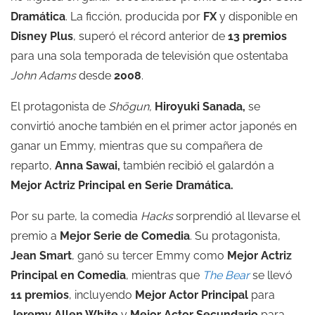
Dramática
. La ficción, producida por
FX
y disponible en
Disney Plus
, superó el récord anterior de
13 premios
para una sola temporada de televisión que ostentaba
John Adams
desde
2008
.
El protagonista de
Shōgun,
Hiroyuki Sanada,
se
convirtió anoche también en el primer actor japonés en
ganar un Emmy, mientras que su compañera de
reparto,
Anna Sawai,
también recibió el galardón a
Mejor Actriz Principal en Serie Dramática.
Por su parte, la comedia
Hacks
sorprendió al llevarse el
premio a
Mejor Serie de Comedia
. Su protagonista,
Jean Smart
, ganó su tercer Emmy como
Mejor Actriz
Principal en Comedia
, mientras que
The Bear
se llevó
11 premios
, incluyendo
Mejor Actor Principal
para
Jeremy Allen White
y
Mejor Actor Secundario
para