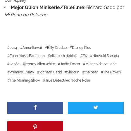
por
Ripley
Mejor Guion Miniserie/Telefilme
: Richard Gadd por
Mi Reno de Peluche
2024
Anna Sawai
Billy Crudup
Disney Plus
Ebon Moss-Bachrach
elizabeth debicki
FX
Hiroyuki Sanada
Japón
jeremy allen white
Jodie Foster
Mi reno de peluche
Premios Emmy
Richard Gadd
Shōgun
the bear
The Crown
The Morning Show
True Detective: Noche Polar