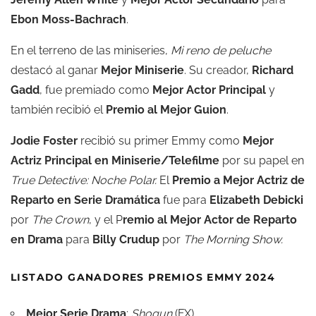
Ebon Moss-Bachrach
.
En el terreno de las miniseries,
Mi reno de peluche
destacó al ganar
Mejor Miniserie
. Su creador,
Richard
Gadd
, fue premiado como
Mejor Actor Principal
y
también recibió el
Premio al Mejor Guion
.
Jodie Foster
recibió su primer Emmy como
Mejor
Actriz Principal en Miniserie/Telefilme
por su papel en
True Detective: Noche Polar.
El
Premio a Mejor Actriz de
Reparto en Serie Dramática
fue para
Elizabeth Debicki
por
The Crown
, y el P
remio al Mejor Actor de Reparto
en Drama
para
Billy Crudup
por
The Morning Show.
LISTADO GANADORES PREMIOS EMMY 2024
Mejor Serie Drama
:
Shogun
(FX)