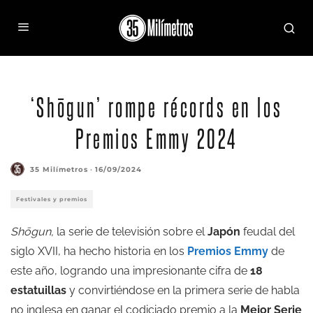
‘Shōgun’ rompe récords en los
Premios Emmy 2024
35 Milímetros
·
16/09/2024
Festivales y premios
Shōgun,
la serie de televisión sobre el
Japón
feudal del
siglo XVII, ha hecho historia en los
Premios Emmy
de
este año, logrando una impresionante cifra de
18
estatuillas
y convirtiéndose en la primera serie de habla
no inglesa en ganar el codiciado premio a la
Mejor Serie