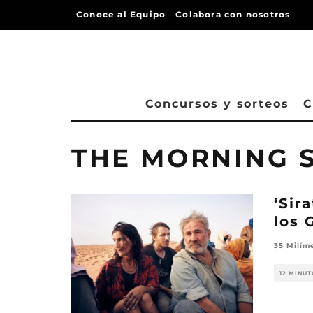
Conoce al Equipo
Colabora con nosotros
Concursos y sorteos
C
THE MORNING
‘Sir
los 
35 Milím
12 MINUT