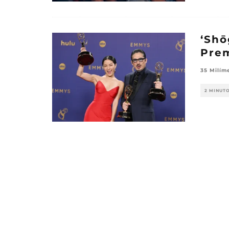
‘Shō
Pre
35 Milím
2 MINUT