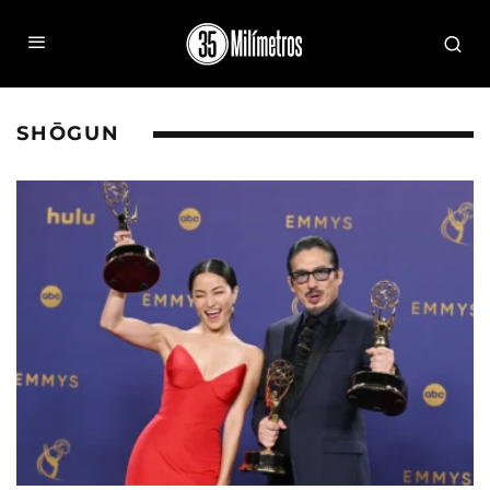
SHŌGUN