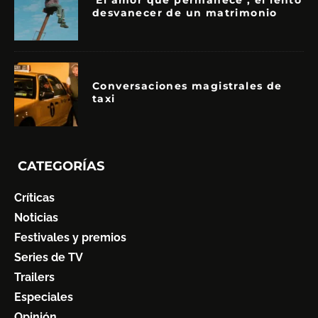
‘El amor que permanece’, el lento
desvanecer de un matrimonio
Conversaciones magistrales de
taxi
CATEGORÍAS
Críticas
Noticias
Festivales y premios
Series de TV
Trailers
Especiales
Opinión