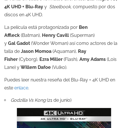
4K UHD + Blu-Ray
y
Steelbook,
compuesto por dos
discos en 4K UHD.
La película está protagonizada por
Ben
Affleck
(Batman),
Henry Cavill
(Superman)
y
Gal
Gadot
(Wonder Woman) así como actores de la
talla de
Jason Momoa
(Aquaman),
Ray
Fisher
(Cyborg),
Ezra Miller
(Flash),
Amy Adams
(Lois
Lane) y
Willem Dafoe
(Vulko).
Puedes leer nuestra reseña del Blu-Ray + 4K UHD en
este
enlace
.
Godzilla Vs Kong
(21 de junio)