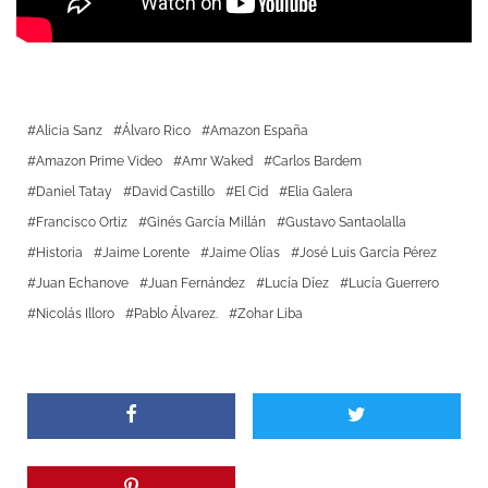
Alicia Sanz
Álvaro Rico
Amazon España
Amazon Prime Video
Amr Waked
Carlos Bardem
Daniel Tatay
David Castillo
El Cid
Elia Galera
Francisco Ortiz
Ginés García Millán
Gustavo Santaolalla
Historia
Jaime Lorente
Jaime Olías
José Luis García Pérez
Juan Echanove
Juan Fernández
Lucía Díez
Lucía Guerrero
Nicolás Illoro
Pablo Álvarez.
Zohar Liba