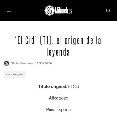
‘El Cid’ (T1), el origen de la
leyenda
35 Milímetros
·
17/12/2020
Sin categoría
Título original:
El Cid
Año:
2020
País:
España