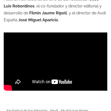
Luis Rebordinos
, el co-fundador y director editorial y
desarrollo de
Filmin
Jaume Ripoll
, y el director de Audi
España
José Miguel Aparicio.
70 Festival de San Sebastián
Audi
Audi Future Stories