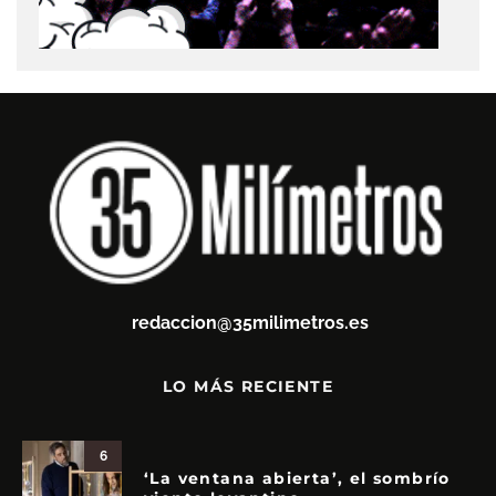
redaccion@35milimetros.es
LO MÁS RECIENTE
6
‘La ventana abierta’, el sombrío