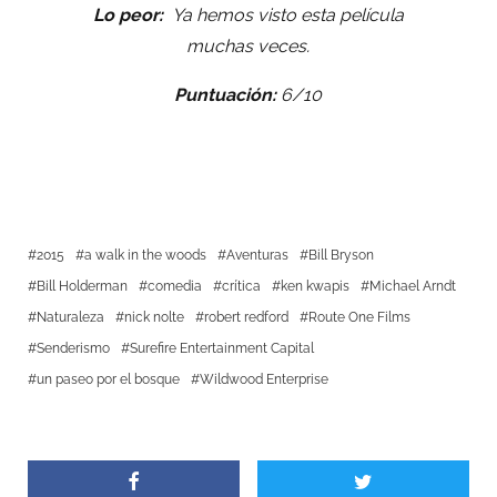
Lo peor:
Ya hemos visto esta película
muchas veces.
Puntuación:
6/10
2015
a walk in the woods
Aventuras
Bill Bryson
Bill Holderman
comedia
crítica
ken kwapis
Michael Arndt
Naturaleza
nick nolte
robert redford
Route One Films
Senderismo
Surefire Entertainment Capital
un paseo por el bosque
Wildwood Enterprise