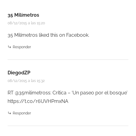
35 Milímetros
08/12/2015 a las 15:20
35 Milímetros
liked this on Facebook.
Responder
DiegodZP
08/12/2015 a las 15:32
RT @35milimetross: Crítica – ‘Un paseo por el bosque’
https://t.co/r6UVHPmxNA
Responder