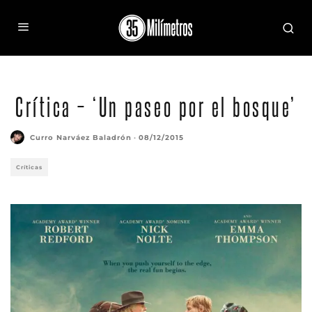
Crítica – ‘Un paseo por el bosque’
Curro Narváez Baladrón
·
08/12/2015
Críticas