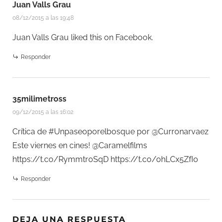
Juan Valls Grau
08/12/2015 a las 19:48
Juan Valls Grau
liked this on Facebook.
Responder
35milimetross
09/12/2015 a las 16:02
Crítica de #Unpaseoporelbosque por @Curronarvaez
Este viernes en cines! @Caramelfilms
https://t.co/Rymmtr0SqD
https://t.co/0hLCx5ZfIo
Responder
DEJA UNA RESPUESTA