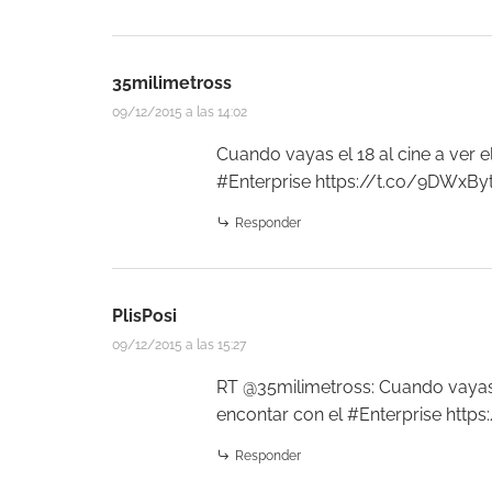
35milimetross
09/12/2015 a las 14:02
Cuando vayas el 18 al cine a ver e
#Enterprise
https://t.co/9DWxBy
Responder
PlisPosi
09/12/2015 a las 15:27
RT @35milimetross: Cuando vayas e
encontar con el #Enterprise
https
Responder