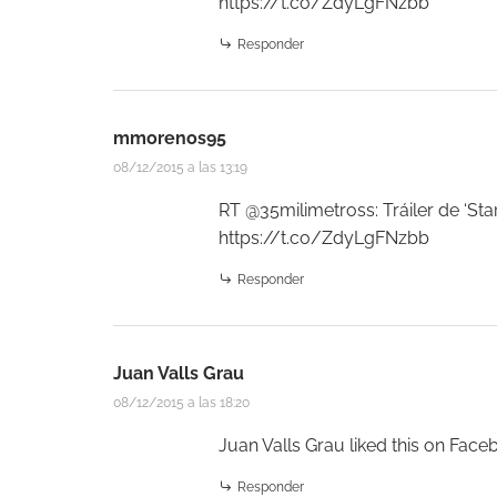
https://t.co/ZdyLgFNzbb
Responder
mmorenos95
08/12/2015 a las 13:19
RT @35milimetross: Tráiler de ‘Star
https://t.co/ZdyLgFNzbb
Responder
Juan Valls Grau
08/12/2015 a las 18:20
Juan Valls Grau
liked this on Face
Responder