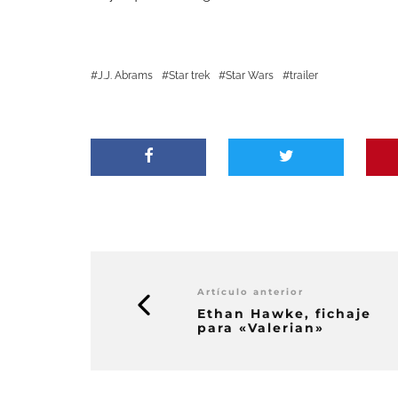
J.J. Abrams
Star trek
Star Wars
trailer
Artículo anterior
Ethan Hawke, fichaje
para «Valerian»