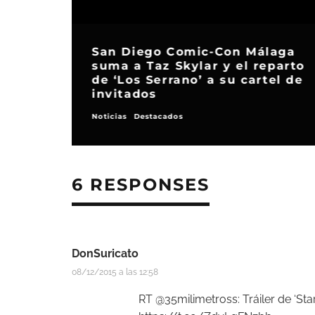
San Diego Comic-Con Málaga
suma a Taz Skylar y el reparto
de ‘Los Serrano’ a su cartel de
invitados
Noticias
Destacados
6 RESPONSES
DonSuricato
08/12/2015 a las 12:58
RT @35milimetross: Tráiler de ‘Star