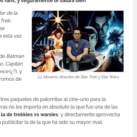
os fans, y seguramente le saldrá bien
ar de la
 Trek:
 se
da esta vez
 de
Batman
o, Capitán
ence
(¿?), y
J.J. Abrams, director de Star Trek y Star Wars
promos de
tres paquetes de palomitas al cine-uno para la
idoras no les importa en absoluto la que fue una de las
,
la de trekkies vs warsies
, y directamente aprovecha
 publicitar la de la que ha sido su mayor rival.