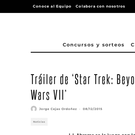
Conoce al Equipo
Colabora con nosotros
Concursos y sorteos
C
Tráiler de ‘Star Trek: Bey
Wars VII’
Jorge Cejas Ordoñez
·
08/12/2015
Noticias