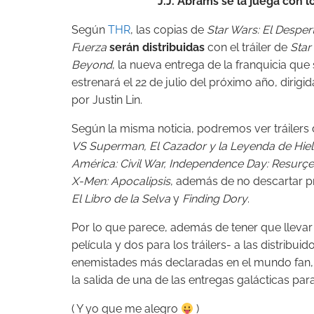
J.J. Abrams se la juega con l
Según
THR
, las copias de
Star Wars: El Despert
Fuerza
serán distribuidas
con el tráiler de
Star
Beyond
, la nueva entrega de la franquicia que
estrenará el 22 de julio del próximo año, dirigi
por Justin Lin.
Según la misma noticia, podremos ver tráilers
VS Superman, El Cazador y la Leyenda de Hiel
América: Civil War, Independence Day: Resurç
X-Men: Apocalipsis
, además de no descartar 
El Libro de la Selva
y
Finding Dory
.
Por lo que parece, además de tener que llevar 
película y dos para los tráilers- a las distribu
enemistades más declaradas en el mundo fan
la salida de una de las entregas galácticas para
( Y yo que me alegro
)