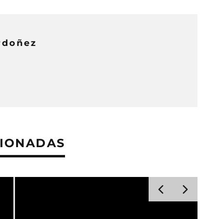
rdoñez
CIONADAS