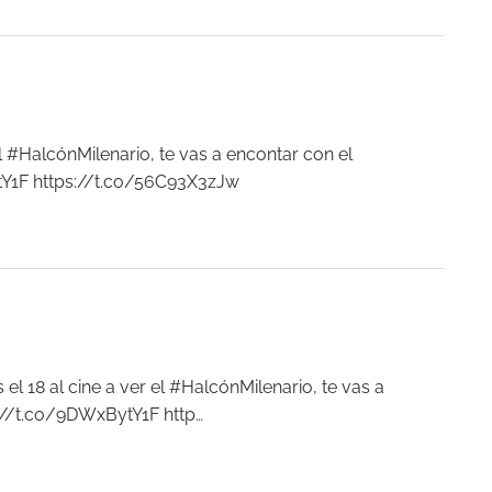
l #HalcónMilenario, te vas a encontar con el
tY1F
https://t.co/56C93X3zJw
l 18 al cine a ver el #HalcónMilenario, te vas a
://t.co/9DWxBytY1F
http…