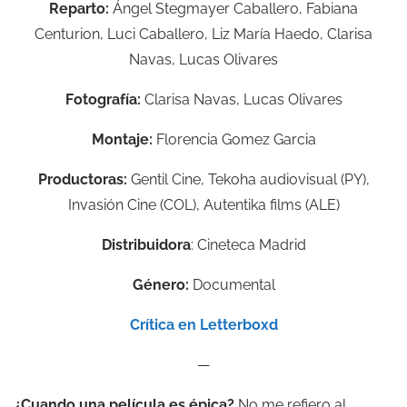
Reparto:
Ángel Stegmayer Caballero, Fabiana
Centurion, Luci Caballero, Liz María Haedo, Clarisa
Navas, Lucas Olivares
Fotografía:
Clarisa Navas, Lucas Olivares
Montaje:
Florencia Gomez Garcia
Productoras:
Gentil Cine, Tekoha audiovisual (PY),
Invasión Cine (COL), Autentika films (ALE)
Distribuidora
: Cineteca Madrid
Género:
Documental
Crítica en Letterboxd
—
¿Cuando una película es épica?
No me refiero al