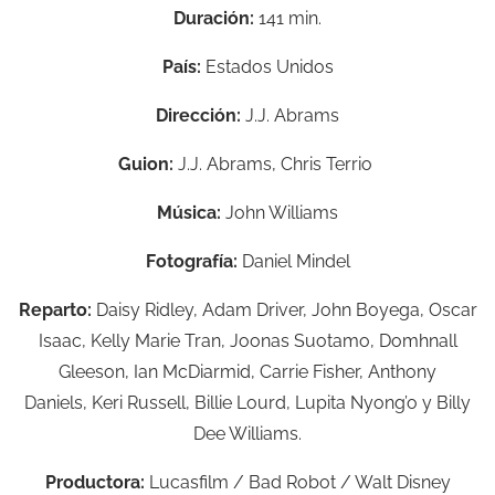
Duración:
141 min.
País:
Estados Unidos
Dirección:
J.J. Abrams
Guion:
J.J. Abrams,
Chris Terrio
Música:
John Williams
Fotografía:
Daniel Mindel
Reparto:
Daisy Ridley,
Adam Driver,
John Boyega,
Oscar
Isaac,
Kelly Marie Tran,
Joonas Suotamo,
Domhnall
Gleeson,
Ian McDiarmid,
Carrie Fisher,
Anthony
Daniels,
Keri Russell,
Billie Lourd,
Lupita Nyong’o y
Billy
Dee Williams.
Productora:
Lucasfilm / Bad Robot / Walt Disney