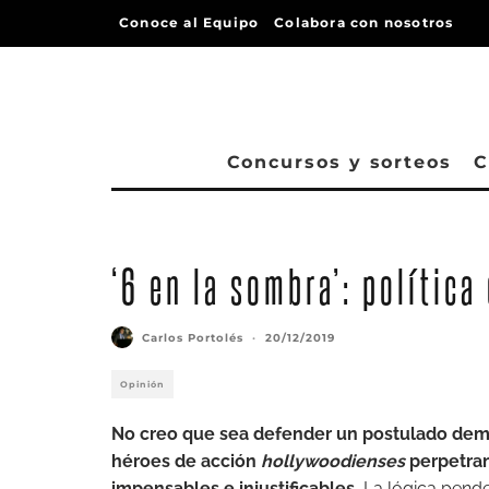
Conoce al Equipo
Colabora con nosotros
Concursos y sorteos
C
‘6 en la sombra’: política
Carlos Portolés
·
20/12/2019
Opinión
No creo que sea defender un postulado dema
héroes de acción
hollywoodienses
perpetran 
impensables e injustificables.
La lógica pende