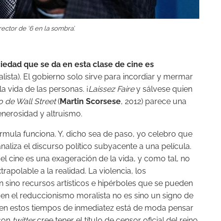
ector de ‘6 en la sombra’.
ociedad que se da en esta clase de cine es
lista). El gobierno solo sirve para incordiar y mermar
la vida de las personas. ¡
Laissez Faire
y sálvese quien
o de Wall Street
(
Martin Scorsese
, 2012) parece una
enerosidad y altruismo.
rmula funciona. Y, dicho sea de paso, yo celebro que
aliza el discurso político subyacente a una película.
 cine es una exageración de la vida, y como tal, no
apolable a la realidad. La violencia, los
 sino recursos artísticos e hipérboles que se pueden
er en el reduccionismo moralista no es sino un signo de
 en estos tiempos de inmediatez está de moda pensar
 con
twitter
cree tener el título de censor oficial del reino.