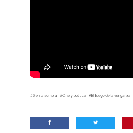
6 en la sombra
Cine y política
El fuego de la venganza