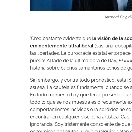
Michael Bay, dir
‘Creo bastante evidente que
la visión de la s
eminentemente ultraliberal
(casi anarcocapita
las libertades. La burocracia estatal entorpece 
pueda! Al lado de la última obra de Bay,
El lob
historia sobre buenos samaritanos llenos de g
Sin embargo, y contra todo pronóstico, esta fó
así sea. La cautela es fundamental cuando se an
En todo momento hay que tener presente que el
todo lo que se nos muestra es directamente extr
comportamientos incívicos o la sordidez no son
encontrar en cualquier disciplina artística. Ca
ignorancia. Soy tristemente consciente de que
en términos absolutos, y que cualquier patán