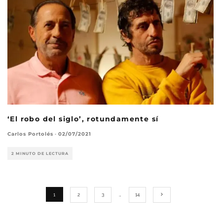
‘El robo del siglo’, rotundamente sí
Carlos Portolés
·
02/07/2021
2 MINUTO DE LECTURA
1
2
3
…
14