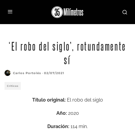
Guillermo Francella y Diego Peretti, compañeros en el crimen.
‘El robo del siglo’, rotundamente
sí
Carlos Portolés
·
02/07/2021
Críticas
Título original:
El robo del siglo
Año:
2020
Duración:
114 min.