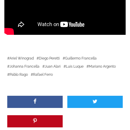
Ariel Winograd
Diego Peretti
Guillermo Francella
Johanna Francella
Juan Alari
Luis Luque
Mariano Argento
Pablo Rago
Rafael Ferro