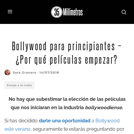
Deepika Padukone junto a Shah Rukh Khan en Chennai Express.
Bollywood para principiantes –
¿Por qué películas empezar?
Sara Granero
·
14/07/2018
Pasaje a la India
No hay que subestimar la elección de las películas
que nos iniciaran en la industria
bollywoodiense
.
Si has decidido
darle una oportunidad
a Bollywood
este verano
, seguramente te estarás preguntando por